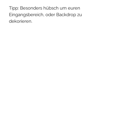
Tipp: Besonders hübsch um euren 
Eingangsbereich, oder Backdrop zu 
dekorieren.
Der angegebene Preis bezieht sich 
auf eine Mieteinheit (4 Tage).
Abgebildete Deko und Floristik ist 
nicht Bestandteil des 
Produktangebots.
LES JOLIES CHOSES
info@lesjolieschoses.de